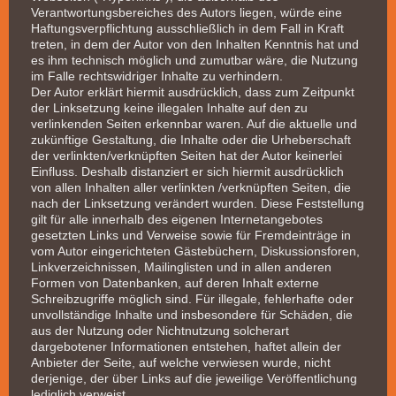
Verantwortungsbereiches des Autors liegen, würde eine
Haftungsverpflichtung ausschließlich in dem Fall in Kraft
treten, in dem der Autor von den Inhalten Kenntnis hat und
es ihm technisch möglich und zumutbar wäre, die Nutzung
im Falle rechtswidriger Inhalte zu verhindern.
Der Autor erklärt hiermit ausdrücklich, dass zum Zeitpunkt
der Linksetzung keine illegalen Inhalte auf den zu
verlinkenden Seiten erkennbar waren. Auf die aktuelle und
zukünftige Gestaltung, die Inhalte oder die Urheberschaft
der verlinkten/verknüpften Seiten hat der Autor keinerlei
Einfluss. Deshalb distanziert er sich hiermit ausdrücklich
von allen Inhalten aller verlinkten /verknüpften Seiten, die
nach der Linksetzung verändert wurden. Diese Feststellung
gilt für alle innerhalb des eigenen Internetangebotes
gesetzten Links und Verweise sowie für Fremdeinträge in
vom Autor eingerichteten Gästebüchern, Diskussionsforen,
Linkverzeichnissen, Mailinglisten und in allen anderen
Formen von Datenbanken, auf deren Inhalt externe
Schreibzugriffe möglich sind. Für illegale, fehlerhafte oder
unvollständige Inhalte und insbesondere für Schäden, die
aus der Nutzung oder Nichtnutzung solcherart
dargebotener Informationen entstehen, haftet allein der
Anbieter der Seite, auf welche verwiesen wurde, nicht
derjenige, der über Links auf die jeweilige Veröffentlichung
lediglich verweist.