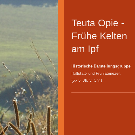
Teuta Opie -
Frühe Kelten
am Ipf
Historische Darstellungsgruppe
Hallstatt- und Frühlatènezeit
(6.- 5. Jh. v. Chr.)