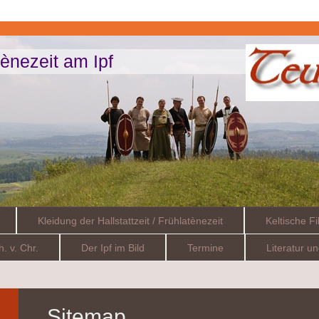
atènezeit am Ipf
Kleidung der Hallstattzeit / Frühlatènezeit
Keltische Fi
h. v. Chr.
Der Ipf im Bild
Termine
Literatur u
Sitemap