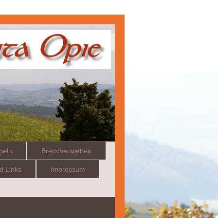
beln
Brettchenweben
nd Links
Impressum