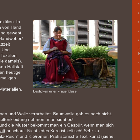
xtilien. In
ch von Hand
und gewebt.
 Handweber/
ttzeit
. Und
extilien
ie damals).
n Hallstatt
en heutige
amaligen
Materialien,
Besticken einer Frauenbluse
einen und Wolle verarbeitet. Baumwolle gab es noch nicht.
Keltenkleidung nehmen, man sieht es!
fe und die Muster bekommt man ein Gespür, wenn man sich
att
anschaut. Nicht jedes Karo ist keltisch! Sehr zu
lz-Reich" und K.Grömer, Prähistorische Textilkunst (siehe: