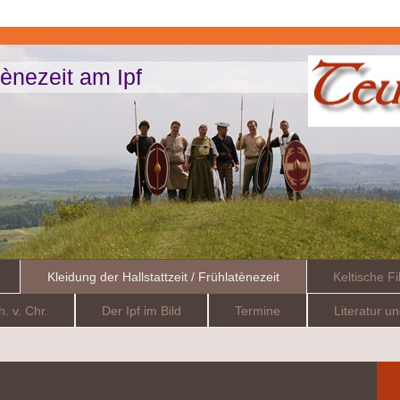
atènezeit am Ipf
Kleidung der Hallstattzeit / Frühlatènezeit
Keltische Fi
h. v. Chr.
Der Ipf im Bild
Termine
Literatur u