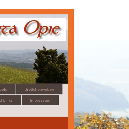
beln
Brettchenweben
nd Links
Impressum