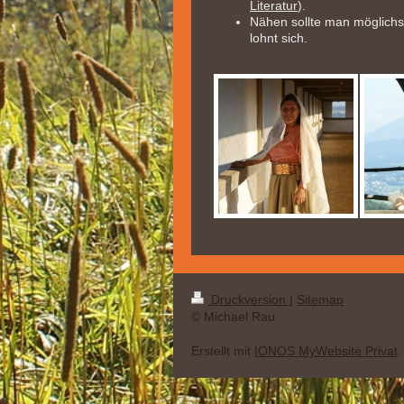
Literatur
).
Nähen sollte man möglichs
lohnt sich.
Druckversion
|
Sitemap
© Michael Rau
Erstellt mit
IONOS MyWebsite Privat
.