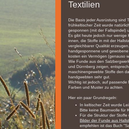
Textilien
Die Basis jeder Ausrüstung sind Te
frühkeltischer Zeit wurde natürli
gesponnen (mit der Fallspindel) 
Es gibt heute jedoch nur wenige
innen, die Stoffe in mit der Hallsta
vergleichbarer Qualität erzeugen
handgesponnene und gewobene T
kosten ein Vermögen (genauso w
Wie Funde aus den Salzbergwerke
und Dürrnberg zeigen, entsprech
maschinengewebte Stoffe den d
handgwebten sehr gut.
Wichtig ist jedoch, auf passende 
Farben und Muster zu achten.
Hier ein paar Grundregeln:
In keltischer Zeit wurde L
Bitte keine Baumwolle für 
Für die Struktur der Stof
Bilder der Funde aus Hallst
empfehlen ist das Buch "Sa